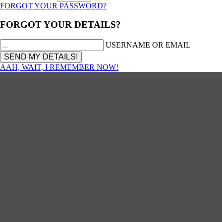
FORGOT YOUR PASSWORD?
FORGOT YOUR DETAILS?
USERNAME OR EMAIL
AAH, WAIT, I REMEMBER NOW!