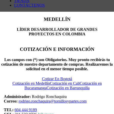
TIENDA
CONTÁCTENOS
MEDELLÍN
LÍDER DESARROLLADOR DE GRANDES
PROYECTOS EN COLOMBIA
COTIZACIÓN E INFORMACIÓN
Los campos con (*) son Obligatorios. Muy pronto recibirás tu
cotización de nuestro departamento de compras. Realizaremos la
solicitud en el menor tiempo posible.
Cotizar En Bogotá
Cotización en Medellín
Cotización en Cali
Cotización en
Bucaramanga
Cotización en Barranquilla
Administrador:
Rodrigo Ronchaquira
Correo:
rodrigo.ronchaquira@tornillosypartes.com
TEL:
604 444 9189